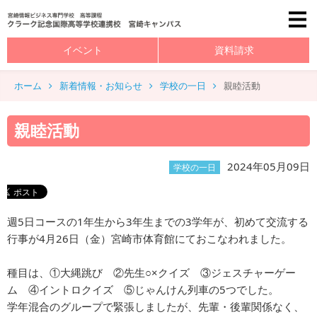
イベント
資料請求
ホーム
新着情報・お知らせ
学校の一日
親睦活動
親睦活動
2024年05月09日
学校の一日
週5日コースの1年生から3年生までの3学年が、初めて交流する
行事が4月26日（金）宮崎市体育館にておこなわれました。
種目は、①大縄跳び ②先生○×クイズ ③ジェスチャーゲー
ム ④イントロクイズ ⑤じゃんけん列車の5つでした。
学年混合のグループで緊張しましたが、先輩・後輩関係なく、